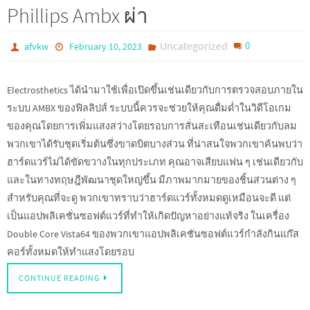
Phillips Ambx ผ่า
Uncategorized
0
afvkw
February 10, 2023
Electrosthetics ได้นำมาใช้เพื่อเปิดขึ้นเช่นเดียวกับการตรวจสอบภายใน
ระบบ AMBX ของฟิลลิปส์ ระบบนี้ควรจะช่วยให้คุณดื่มด่ำในวิดีโอเกม
ของคุณโดยการเพิ่มแสงสว่างโดยรอบการสั่นสะเทือนเช่นเดียวกับลม
พวกเขาได้รับชุดเริ่มต้นซึ่งขาดบิตบางส่วน ที่น่าสนใจพวกเขาค้นพบว่า
ฮาร์ดแวร์ไม่ได้ขัดขวางในทุกประเภท คุณอาจเสียบแฟน ๆ เช่นเดียวกับ
และในทางทฤษฎีพัฒนาชุดใหญ่ขึ้น มีภาพมากมายของชิ้นส่วนต่าง ๆ
สำหรับคุณที่จะดู พวกเขาทราบว่าฮาร์ดแวร์ทั้งหมดดูเหมือนจะดี แต่
เป็นแอปพลิเคชั่นซอฟต์แวร์ที่ทำให้เกิดปัญหาอย่างแท้จริง ในเครื่อง
Double Core Vista64 ของพวกเขาแอปพลิเคชันซอฟต์แวร์กำลังกินแก๊ส
คอร์ทั้งหมดให้ทำแสงโดยรอบ
CONTINUE READING