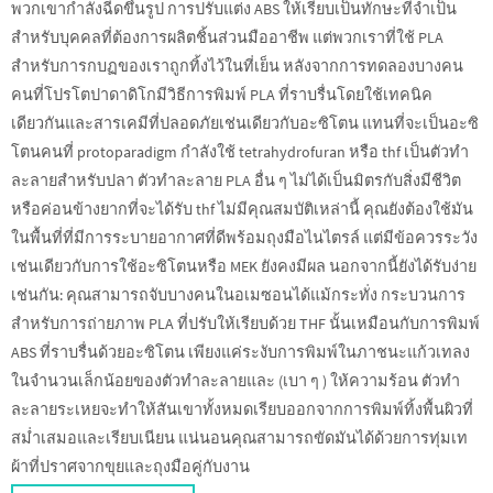
พวกเขากำลังฉีดขึ้นรูป การปรับแต่ง ABS ให้เรียบเป็นทักษะที่จำเป็น
สำหรับบุคคลที่ต้องการผลิตชิ้นส่วนมืออาชีพ แต่พวกเราที่ใช้ PLA
สำหรับการกบฏของเราถูกทิ้งไว้ในที่เย็น หลังจากการทดลองบางคน
คนที่โปรโตปาดาดิโกมีวิธีการพิมพ์ PLA ที่ราบรื่นโดยใช้เทคนิค
เดียวกันและสารเคมีที่ปลอดภัยเช่นเดียวกับอะซิโตน แทนที่จะเป็นอะซิ
โตนคนที่ protoparadigm กำลังใช้ tetrahydrofuran หรือ thf เป็นตัวทำ
ละลายสำหรับปลา ตัวทำละลาย PLA อื่น ๆ ไม่ได้เป็นมิตรกับสิ่งมีชีวิต
หรือค่อนข้างยากที่จะได้รับ thf ไม่มีคุณสมบัติเหล่านี้ คุณยังต้องใช้มัน
ในพื้นที่ที่มีการระบายอากาศที่ดีพร้อมถุงมือไนไตรล์ แต่มีข้อควรระวัง
เช่นเดียวกับการใช้อะซิโตนหรือ MEK ยังคงมีผล นอกจากนี้ยังได้รับง่าย
เช่นกัน: คุณสามารถจับบางคนในอเมซอนได้แม้กระทั่ง กระบวนการ
สำหรับการถ่ายภาพ PLA ที่ปรับให้เรียบด้วย THF นั้นเหมือนกับการพิมพ์
ABS ที่ราบรื่นด้วยอะซิโตน เพียงแค่ระงับการพิมพ์ในภาชนะแก้วเทลง
ในจำนวนเล็กน้อยของตัวทำละลายและ (เบา ๆ ) ให้ความร้อน ตัวทำ
ละลายระเหยจะทำให้สันเขาทั้งหมดเรียบออกจากการพิมพ์ทิ้งพื้นผิวที่
สม่ำเสมอและเรียบเนียน แน่นอนคุณสามารถขัดมันได้ด้วยการทุ่มเท
ผ้าที่ปราศจากขุยและถุงมือคู่กับงาน