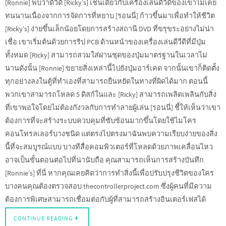
[Ronnie] พบว่าดีวีดี [Ricky’s] เช่นเดียวกับเครื่องเล่นดีวีดีของเขาไม่เคย
ทนนานเนื่องจากการจัดการที่หยาบ [รอนนี่] ก้าวขึ้นมาเพื่อทำให้ชีวิต
[Ricky’s] ง่ายขึ้นเล็กน้อยโดยการสร้างสถานี DVD ที่ขรุขระอย่างไม่น่า
เชื่อ เขาเริ่มต้นด้วยการริป PCB ด้านหน้าของเครื่องเล่นดีวีดีที่มีปุ่ม
ทั้งหมด [Ricky] สามารถสวมใส่ผ่านชุดของปุ่มมาตรฐานในเวลาไม่
นานดังนั้น [Ronnie] ขยายสิ่งเหล่านี้ไปยังปุ่มอาร์เคด จากนั้นเขาก็ติดตั้ง
ทุกอย่างลงในตู้ที่ทำเองที่สามารถยืนหยัดในทางที่ผิดได้มาก ตอนนี้
พวกเขาสามารถโหลด 5 ดิสก์ในและ [Ricky] สามารถเพลิดเพลินกับสิ่ง
ที่เขาพอใจโดยไม่ต้องกังวลกับการทำลายผู้เล่น [รอนนี่] ชี้ให้เห็นว่าเขา
ต้องการที่จะสร้างระบบควบคุมที่ซับซ้อนมากขึ้นโดยใช้ไมโคร
คอนโทรลเลอร์บางชนิด แต่ตรงไปตรงมาฉันพบความเรียบง่ายของสิ่ง
นี้ที่จะสมบูรณ์แบบ บางทีสื่อคอมพิวเตอร์ที่โหลดด้วยภาพเคลื่อนไหว
อาจเป็นขั้นตอนต่อไปที่น่านับถือ คุณสามารถเห็นการสร้างบันทึก
[Ronnie’s] ที่นี่ หากคุณเคยคิดว่าการทำสิ่งนี้เพื่อปรับปรุงชีวิตของใคร
บางคนคุณต้องตรวจสอบ thecontrollerproject.com ซึ่งผู้คนที่มีความ
ต้องการพิเศษสามารถเชื่อมต่อกับผู้ที่สามารถสร้างอินเตอร์เฟสได้
CONTINUE READING