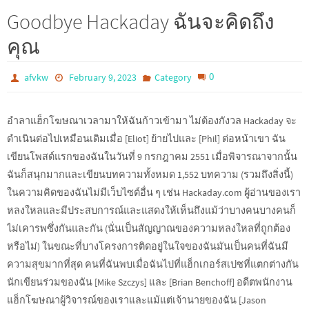
Goodbye Hackaday ฉันจะคิดถึง
คุณ
0
afvkw
February 9, 2023
Category
อำลาแฮ็กโฆษณาเวลามาให้ฉันก้าวเข้ามา ไม่ต้องกังวล Hackaday จะ
ดำเนินต่อไปเหมือนเดิมเมื่อ [Eliot] ย้ายไปและ [Phil] ต่อหน้าเขา ฉัน
เขียนโพสต์แรกของฉันในวันที่ 9 กรกฎาคม 2551 เมื่อพิจารณาจากนั้น
ฉันก็สนุกมากและเขียนบทความทั้งหมด 1,552 บทความ (รวมถึงสิ่งนี้)
ในความคิดของฉันไม่มีเว็บไซต์อื่น ๆ เช่น Hackaday.com ผู้อ่านของเรา
หลงใหลและมีประสบการณ์และแสดงให้เห็นถึงแม้ว่าบางคนบางคนก็
ไม่เคารพซึ่งกันและกัน (นั่นเป็นสัญญาณของความหลงใหลที่ถูกต้อง
หรือไม่) ในขณะที่บางโครงการติดอยู่ในใจของฉันมันเป็นคนที่ฉันมี
ความสุขมากที่สุด คนที่ฉันพบเมื่อฉันไปที่แฮ็กเกอร์สเปซที่แตกต่างกัน
นักเขียนร่วมของฉัน [Mike Szczys] และ [Brian Benchoff] อดีตพนักงาน
แฮ็กโฆษณาผู้วิจารณ์ของเราและแม้แต่เจ้านายของฉัน [Jason