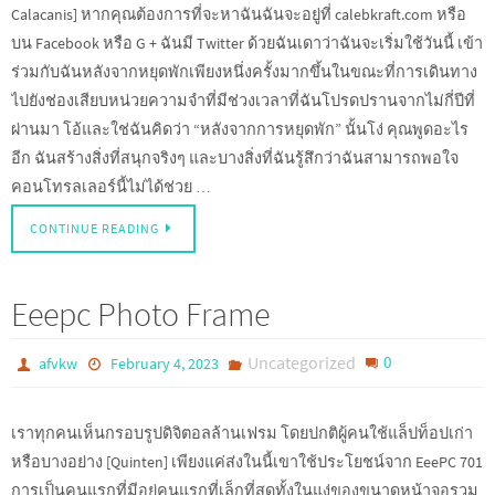
Calacanis] หากคุณต้องการที่จะหาฉันฉันจะอยู่ที่ calebkraft.com หรือ
บน Facebook หรือ G + ฉันมี Twitter ด้วยฉันเดาว่าฉันจะเริ่มใช้วันนี้ เข้า
ร่วมกับฉันหลังจากหยุดพักเพียงหนึ่งครั้งมากขึ้นในขณะที่การเดินทาง
ไปยังช่องเสียบหน่วยความจำที่มีช่วงเวลาที่ฉันโปรดปรานจากไม่กี่ปีที่
ผ่านมา โอ้และใช่ฉันคิดว่า “หลังจากการหยุดพัก” นั้นโง่ คุณพูดอะไร
อีก ฉันสร้างสิ่งที่สนุกจริงๆ และบางสิ่งที่ฉันรู้สึกว่าฉันสามารถพอใจ
คอนโทรลเลอร์นี้ไม่ได้ช่วย …
CONTINUE READING
Eeepc Photo Frame
Uncategorized
0
afvkw
February 4, 2023
เราทุกคนเห็นกรอบรูปดิจิตอลล้านเฟรม โดยปกติผู้คนใช้แล็ปท็อปเก่า
หรือบางอย่าง [Quinten] เพียงแค่ส่งในนี้เขาใช้ประโยชน์จาก EeePC 701
การเป็นคนแรกที่มีอยู่คนแรกที่เล็กที่สุดทั้งในแง่ของขนาดหน้าจอรวม