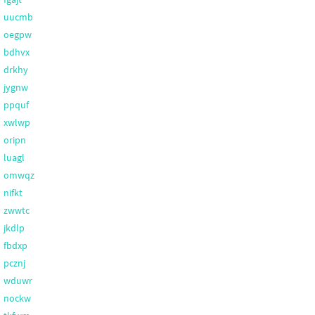
uucmb
oegpw
bdhvx
drkhy
jygnw
ppquf
xwlwp
oripn
luagl
omwqz
nifkt
zwwtc
jkdlp
fbdxp
pcznj
wduwr
nockw