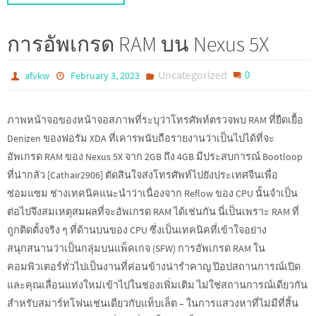
การอัพเกรด RAM บน Nexus 5X
Uncategorized
0
afvkw
February 3, 2023
ภาพหน้าจอของหน้าจอสภาพที่ระบุว่าโทรศัพท์ตรวจพบ RAM ที่ยืดเยื้อ
Denizen ของฟอรัม XDA ที่เคารพนับถือรายงานว่าเป็นไปได้ที่จะ
อัพเกรด RAM ของ Nexus 5X จาก 2GB ถึง 4GB มีประสบการณ์ Bootloop
ที่น่ากลัว [Cathair2906] ตัดสินใจส่งโทรศัพท์ไปยังประเทศจีนเพื่อ
ซ่อมแซม ช่างเทคนิคแนะนำว่าเนื่องจาก Reflow ของ CPU นั้นจำเป็น
ต่อไปจึงสมเหตุสมผลที่จะอัพเกรด RAM ได้เช่นกัน นี่เป็นเพราะ RAM ที่
ถูกติดตั้งจริง ๆ ที่ด้านบนของ CPU ซึ่งเป็นเทคนิคที่เข้าใจอย่าง
สนุกสนานว่าเป็นกลุ่มบนแพ็คเกจ (SFW) การอัพเกรด RAM ใน
คอมพิวเตอร์ทั่วไปเป็นงานที่ค่อนข้างน่ารำคาญ ป๊อปสถานการณ์เปิด
และคุณเลื่อนแท่งใหม่เข้าไปในช่องเพิ่มเติม ไม่ใช่สถานการณ์เดียวกัน
สำหรับสมาร์ทโฟนเช่นเดียวกับแท็บเล็ต – ในการแสวงหาที่ไม่มีที่สิ้น