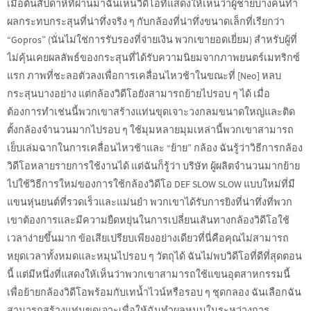
เมื่อต้นสัปดาห์ที่ผ่านมาฉันเห็นวิดีโอที่แสดงให้เห็นว่าผู้ชายบางคนทำ
ผลกระทบกระสุนที่น่าทึ่งจริง ๆ กับกล้องที่น่าทึ่งขนาดเล็กที่เรียกว่า
“Gopros” (นั่นไม่ใช่การรับรองที่จ่ายเงิน พวกเขายอดเยี่ยม) สำหรับผู้ที่
ไม่คุ้นเคยผลลัพธ์ของกระสุนที่ได้รับความนิยมจากภาพยนตร์เมทริกซ์
แรก ภาพที่ชะลอตัวลงเพื่อการเคลื่อนไหวช้าในขณะที่ [Neo] หลบ
กระสุนบางอย่าง แต่กล้องวิดีโอยังสามารถย้ายไปรอบ ๆ ได้ เมื่อ
ต้องการทำเช่นนี้พวกเขาสร้างแท่นขุดเจาะวงกลมขนาดใหญ่และติด
ตั้งกล้องจำนวนมากไปรอบ ๆ ใช้มุมหลายมุมเหล่านี้พวกเขาสามารถ
เย็บเล่มฉากในการเคลื่อนไหวช้าและ “ย้าย” กล้อง ฉันรู้ว่าวิธีการกล้อง
วิดีโอหลายรายการใช้งานได้ แต่ฉันก็รู้ว่า บริษัท ผู้ผลิตจำนวนมากย้าย
ไปใช้วิธีการใหม่ของการใช้กล้องวิดีโอ DEF SLOW SLOW แบบใหม่ที่มี
แขนหุ่นยนต์ที่รวดเร็วและแม่นยำ พวกเขาได้รับการยิงที่น่าทึ่งที่พวก
เขาต้องการและมีความยืดหยุ่นในการเปลี่ยนเส้นทางกล้องวิดีโอใช้
เวลาง่ายขึ้นมาก ข้อเสียเปรียบเพียงอย่างเดียวที่นี่คือคุณไม่สามารถ
หยุดเวลาทั้งหมดและหมุนไปรอบ ๆ วัตถุได้ ฉันไม่พบวิดีโอที่ดีที่สุดตอน
นี้ แต่มีหนึ่งที่แสดงให้เห็นว่าพวกเขาสามารถใช้แขนอุตสาหกรรมนี้
เพื่อย้ายกล้องวิดีโอพร้อมกับเทน้ำไวน์หรือรอบ ๆ ชุดกลอง ฉันเลือกฉัน
สามารถสร้างแท่นขุดเจาะเพื่อให้ฉันทำผลหมุนในระหว่างการ