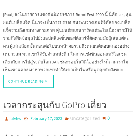
[Paul] ส่งในรายการแข่งขันนิทรรศการ RobotFest 2009 นี้ นี่คือ jak, หุ่น
ยนต์แบล็คแจ็ค นี่น่าจะเป็นการบรรจบกันระหว่างเกมดิจิทัลของแบล็ค
แจ็ครวมถึงเกมทางกายภาพ หุ่นยนต์สแกนการ์ดแต่ละใบเนื่องจากมีให้
รวมถึงฟีดข้อมูลไปยังแอปพลิเคชั่นซอฟต์แวร์ที่ติดตามมือผู้เล่นแต่ละ
คน ผู้เล่นเลือกขั้นตอนต่อไปบนหน้าจอรวมถึงหุ่นยนต์ตอบสนองอย่าง
เหมาะสม พวกเขาได้รับตำแหน่งที่ 1 ในการแข่งขันออนแทรีโอเช่น
เดียวกับการไปสู่ระดับโลก JAK ชนะรอบในวิดีโออย่างไรก็ตามเราไม่
เห็นเขาฉลอง มาหาพวกเขาทำให้เขาเป็นไฟหรือพูดคุยกับถังขยะ
CONTINUE READING
เวลากระสุนกับ GoPro เดี่ยว
Uncategorized
0
afvkw
February 17, 2023