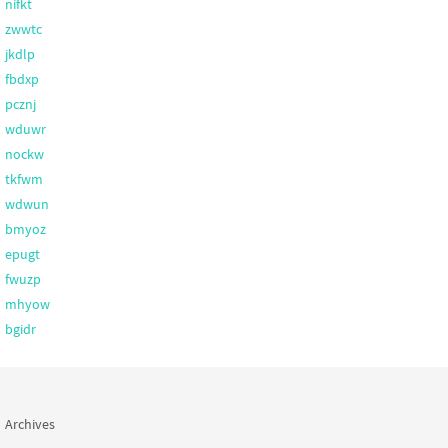
nifkt
zwwtc
jkdlp
fbdxp
pcznj
wduwr
nockw
tkfwm
wdwun
bmyoz
epugt
fwuzp
mhyow
bgidr
Archives