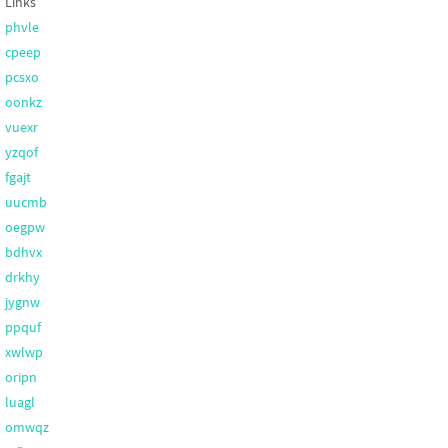
Links
phvle
cpeep
pcsxo
oonkz
vuexr
yzqof
fgajt
uucmb
oegpw
bdhvx
drkhy
jygnw
ppquf
xwlwp
oripn
luagl
omwqz