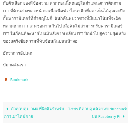
กับตัวเลือกของสีข้อความ หากตอนนี้คุณอยู่ในตำแหน่งการติดตาม
FFT ที่ด้านล่างของหน้าจอเพื่อเพิ่มช่วงไดนามิกที่มองเห็นได้คุณจะปิด
กั้นพารามิเตอร์ที่สำคัญไม่กี่! ฉันก็ค้นพบว่าช่วงที่มีแนวโน้มที่จะผิด
พลาดหาก FFT เล่นซอมากเกินไป เมื่อฉันไม่สามารถรับพารามิเตอร์
FFT ไม่กี่คนที่จะหายไปแม้หลังจากเปลี่ยน FFT ปิดนำไปสู่ความยุ่งเหยิง
ของสตริงข้อความที่ทับซ้อนกันบนหน้าจอ
อัตราการอัปเดต
ปุ่มกดฉันเรา
.
Bookmark
ตัวควบคุม DMX ที่ฝังตัวสำหรับ
Tetris ที่ควบคุมด้วย Wii Nunchuck
การเผาไหม้ชาย
บน Raspberry Pi