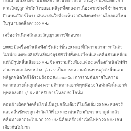
ประมาณ 435 MHz! ฉันสงสัยว่าสิ่งนี้จะยังคงทำงานสูงขึ้นเช่นเดียวกับ
ส่วนใหญ่ถูก จำกัด โดยแอมพลิจูดที่ตกลงมาเนื่องจากช่วงที่ จำกัด รวม
ถึงแบนด์วิดธ์โพรบ มันน่าสนใจที่จะเห็นว่ามันยังคงทำงานไกลแค่ไหน
ในรุ่น “ปลดล็อค” 200 MHz
เครื่องกำเนิดคลื่นและสัญญาณการฝึกอบรม
1000x มีเครื่องกำเนิดฟังก์ชั่นฟังก์ชั่น 20 MHz ที่มีความสามารถในตัว
ไม่เพียง แต่จะผลิตสี่เหลี่ยมจัตุรัสทั่วไปทั้งหมดไซน์และคลื่นสามเหลี่ยม
แต่ก็มีรูปคลื่นเสียง 20 MHz ชีพจรรวมถึงเพียงแค่ DC เครื่องกำเนิดไฟฟ้า
สามารถแกว่งระหว่าง +/- 12 v เป็นภาระความต้านทานสูงดังนั้นแอม
พลิจูดชนิดใดก็ได้รวมถึง DC Balance Out การรวมกันภายในความ
หลากหลายนั้นถูกต้อง ความต้านทานเอาท์พุทคือ 50 โอห์มดังนั้นเอาท์
พุทลดลงถึง +/- 6 v สำหรับการโหลด 50 โอห์ม
ค่อนข้างผิดหวังคลื่นไซน์เป็นรูปคลื่นเดียวที่ไปถึงเต็ม 20 MHz สแควร์
และคลื่นชีพจรถูก จำกัด ไว้ที่ 10 MHz เช่นเดียวกับพวกเขาดูน่ากลัว
คลื่นทางลาดจะไปมาก 200 kHz นี่คือเครื่องกำเนิดไฟฟ้า 20 MHz เช่น
เดียวกับไม่มาก