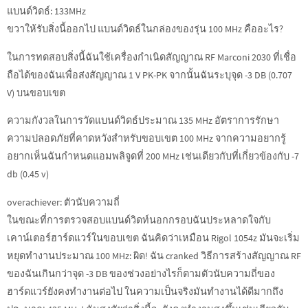
แบนด์วิดธ์: 133MHz
ขวาให้รับสิ่งนี้ออกไป แบนด์วิดธ์ในกล่องของรุ่น 100 MHz คืออะไร?
ในการทดสอบสิ่งนี้ฉันใช้เครื่องกำเนิดสัญญาณ RF Marconi 2030 ที่เชื่อ
ถือได้ของฉันเพื่อส่งสัญญาณ 1 V PK-PK จากนั้นฉันระบุจุด -3 DB (0.707
V) บนขอบเขต
ความกังวลในการวัดแบนด์วิดธ์ประมาณ 135 MHz อัตราการรักษา
ความปลอดภัยที่คาดหวังสำหรับขอบเขต 100 MHz จากความอยากรู้
อยากเห็นฉันกำหนดแอมพลิจูดที่ 200 MHz เช่นเดียวกับที่เกี่ยวข้องกับ -7
db (0.45 v)
overachiever: ตัวนับความถี่
ในขณะที่การตรวจสอบแบนด์วิดท์นอกกรอบฉันประหลาดใจกับ
เคาน์เตอร์ฮาร์ดแวร์ในขอบเขต ฉันคิดว่าเหมือน Rigol 1054z มันจะเริ่ม
หยุดทำงานประมาณ 100 MHz: ผิด! ฉัน cranked วิธีการสร้างสัญญาณ RF
ของฉันเกินกว่าจุด -3 DB ของช่วงอย่างไรก็ตามตัวนับความถี่ของ
ฮาร์ดแวร์ยังคงทำงานต่อไป ในความเป็นจริงมันทำงานได้ดีมากถึง