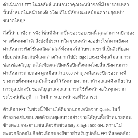
ดำเนินการ FFT ในผลลัพธ์ แน่นอนว่าคุณจะหน้าจอที่มีร่องรอยเหล่า
นั้นทั้งหมดในหน้าจอเดียวโดยที่ไม่มีลักษณะเหมือนความยุ่งเหยิง
ขนาดใหญ่?
สิ่งนี้นำมาซึ่งการฟังก์ชั่นที่ดีมากขึ้นของขอบเขตนี้ คุณสามารถปิดช่อง
ทางทั้งหมดกำจัดสิ่งบ่งชี้ประเภทใด ๆ บนหน้าจออย่างไรก็ตามยังคง
ดำเนินการฟังก์ชั่นคณิตศาสตร์ทั้งหมดให้กับพวกเขา นี่เป็นสิ่งที่ยอด
เยี่ยมเช่นเดียวกับที่แตกต่างกันมากไปยัง Rigol 1054z ที่คุณไม่สามารถ
ซ่อนช่องสัญญาณได้เพียงแค่เปิดหรือปิดทั้งหมดโดยสิ้นเชิงผ่านการ
ดำเนินการถ่ายทอด ดูเหมือนว่า 1,000 เท่าดูเหมือนจะปิดช่องทางที่
ร่างกายทั้งหมด แต่มันก็ซ่อนไว้ นี่หมายความว่าถ้าคุณแค่คิดเกี่ยวกับ
การดูสเปกตรัมของสัญญาณคุณสามารถใช้ทั้งหน้าจอในทุกความ
รุ่งโรจน์เพื่อดูที่ FFT ไม่มีการแยกหน้าจอที่ไร้สาระ!
ตัวเลือก FFT ในช่วงนี้ใช้งานได้ดีมากนอกเหนือจาก Quirks ไม่กี่
ตัวอย่างเช่นขอบเขตด้วยเหตุผลบางอย่างช่วยให้คุณตั้งเป้าหมายค่อน
ข้างทะเยอทะยานเช่นเดียวกับช่วง Silly Sillight 500 GHz ความไม่
สะดวกอีกต่อไปคือตัวเลือกของสีขาวสำหรับรูปคลื่น FFT ที่สอดคล้อง