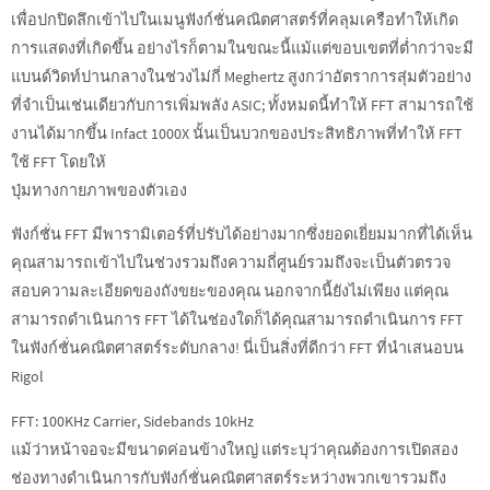
เพื่อปกปิดลึกเข้าไปในเมนูฟังก์ชั่นคณิตศาสตร์ที่คลุมเครือทำให้เกิด
การแสดงที่เกิดขึ้น อย่างไรก็ตามในขณะนี้แม้แต่ขอบเขตที่ต่ำกว่าจะมี
แบนด์วิดท์ปานกลางในช่วงไม่กี่ Meghertz สูงกว่าอัตราการสุ่มตัวอย่าง
ที่จำเป็นเช่นเดียวกับการเพิ่มพลัง ASIC; ทั้งหมดนี้ทำให้ FFT สามารถใช้
งานได้มากขึ้น Infact 1000X นั้นเป็นบวกของประสิทธิภาพที่ทำให้ FFT
ใช้ FFT โดยให้
ปุ่มทางกายภาพของตัวเอง
ฟังก์ชั่น FFT มีพารามิเตอร์ที่ปรับได้อย่างมากซึ่งยอดเยี่ยมมากที่ได้เห็น
คุณสามารถเข้าไปในช่วงรวมถึงความถี่ศูนย์รวมถึงจะเป็นตัวตรวจ
สอบความละเอียดของถังขยะของคุณ นอกจากนี้ยังไม่เพียง แต่คุณ
สามารถดำเนินการ FFT ได้ในช่องใดก็ได้คุณสามารถดำเนินการ FFT
ในฟังก์ชั่นคณิตศาสตร์ระดับกลาง! นี่เป็นสิ่งที่ดีกว่า FFT ที่นำเสนอบน
Rigol
FFT: 100KHz Carrier, Sidebands 10kHz
แม้ว่าหน้าจอจะมีขนาดค่อนข้างใหญ่ แต่ระบุว่าคุณต้องการเปิดสอง
ช่องทางดำเนินการกับฟังก์ชั่นคณิตศาสตร์ระหว่างพวกเขารวมถึง