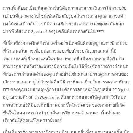
การเพิ่มที่ยอดเยี่ยมที่สุดสำหรับนี่คือความสามารถในการใช้การปรับ
เปลี่ยนที่แตกต่างกับไซน์เช่นเดียวกับรูปคลื่นทางลาด คุณสามารถทำ
FM ได้เช่นเดียวกับ FSK ที่มีความลึกของตัวแปรการมอดูเลต มันสนุก
มากที่ได้สังเกต Spectra ของรูปคลื่นที่แตกต่างกันใน FFT!
ที่เกี่ยวข้องอย่างใกล้ชิดกับเครื่องกำเนิดคลื่นคือสัญญาณการฝึกอบรม
ที่นำเสนอในการเชื่อมต่อการสอบเทียบโพรบ สัญญาณเหล่านี้มี
วัตถุประสงค์เพื่อส่องแสงในรูปแบบของคลื่นที่หลากหลายที่ผู้เริ่มต้น
สามารถคาดหวังว่าจะพบว่ามีความเป็นไปได้ที่จะขัดขวางการกำหนด
ทักษะการกำหนดค่าของคุณ ตัวอย่างเช่นคุณสามารถดูผลกระทบของ
เสียงรบกวนควบคู่ไปกับรูปคลื่น วิธีการที่ยอดเยี่ยมในการทดสอบทักษะ
FFT ของคุณรวมถึงทฤษฎีการปรับคือการลองหนึ่งในรูปคลื่น RF Digital
Digital รวมถึง Glitch Waveforms ที่แตกต่างกันช่วยให้คุณเข้าใจโหมด
การทริกเกอร์ที่มีประสิทธิภาพมากขึ้นในช่วงเช่นซองจดหมายที่เกิด
ขึ้นในโหมด Pass / Fail รูปคลื่นการฝึกอบรมจำนวนมากในทำนอง
เดียวกันให้คุณแก้ไขพารามิเตอร์
เมื่อเห็นว่าสัญญาณการฝึกอบรมมีรูปแบบคลื่นที่สนุกสนานมากขึ้นเมื่อ