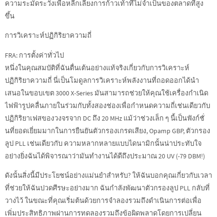
ความระมัดระวังเพื่อหลีกเลี่ยงการก้าวเท้าที่ไม่จำเป็นของตลาดที่สูง
ขึ้น
การวิเคราะห์ปฏิกิริยาความถี่
FRA: การตั้งค่าทั่วไป
หนึ่งในคุณสมบัติที่ฉันตื่นเต้นอย่างแท้จริงเกี่ยวกับการวิเคราะห์
ปฏิกิริยาความถี่ นี่เป็นโมดูลการวิเคราะห์พลังงานที่ถอดออกได้นำ
เสนอในขอบเขต 3000 X-Series มันสามารถช่วยให้คุณใช้เครื่องกำเนิด
ไฟฟ้ารูปคลื่นภายในร่วมกับทั้งสองช่องเพื่อกำหนดความถี่เช่นเดียวกับ
ปฏิกิริยาเฟสของวงจรจาก DC ถึง 20 MHz แม้ว่าช่วงเล็ก ๆ นี้เป็นฟังก์ชั่
นที่ยอดเยี่ยมมากในการยืนยันตัวกรองเกรดเสียง, Opamp GBP, ตัวกรอง
ลูป PLL เช่นเดียวกับ ความหลากหลายแบบไดนามิกนั้นน่าประทับใจ
อย่างยิ่งฉันได้พิจารณาว่ามันทำงานได้ดีถึงประมาณ 20 UV (-79 DBM!)
ดังนั้นสิ่งนี้มีประโยชน์อย่างแม่นยำสำหรับ? ให้ฉันบอกคุณเกี่ยวกับเวลา
ที่ช่วยให้ฉันปวดศีรษะอย่างมาก ฉันกำลังพัฒนาตัวกรองลูป PLL กลับที่
วางไว้ ในขณะที่คุณเริ่มต้นด้วยการจำลองรวมถึงดำเนินการต่อเพื่อ
เพิ่มประสิทธิภาพผ่านการทดลองรวมถึงข้อผิดพลาดโดยการเปลี่ยน