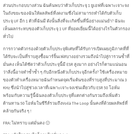
ส่วนประกอบบางส่วน ฉันค้นพบว่าตัวเก็บประจุ 1 ยูเอฟที่เฉพาะเจาะจง
ในถังขยะของฉันให้ผลลัพธ์ที่งดงามซึ่งไม่สามารถทำได้กับตัวเก็บ
ประจุ UF อีก 1 ตัวที่ฉันมี ดังนั้นสิ่งที่จะเกิดขึ้นที่นี่อย่างแม่นยำ? ฉันจะ
เห็นผลกระทบของตัวเก็บประจุ 1 UF ที่ยอดเยี่ยมนี้ได้อย่างไรในตัวกรอง
ทั่วไป
การกวาดตัวกรองด้วยตัวเก็บประจุพิเศษที่ได้รับการเปิดเผยภูมิภาคที่ที่
ได้รับจะเป็นที่ราบสูงซื้อมาร์จิ้นเฟสบางอย่างรวมถึงนำไปสู่การวนซ้ำที่
มั่นคง เห็นได้ชัดว่าตัวเก็บประจุนี้มี ESR สูงมาก อย่างไรก็ตามแน่นอน
ว่าสิ่งนี้อาจทำซ้ำซ้ำ ๆ กับอีกหนึ่งตัวเก็บประจุอีกครั้ง? ใช้เครื่องหมาย
ของตัวทำเครื่องหมายฉันกำหนดจุดเริ่มต้นของที่ราบสูงที่ประมาณ 3
KHz ซึ่งนำไปสู่ช่วงเวลาที่เฉพาะเจาะจงเช่นเดียวกับ ESR 50 โอห์ม
พร้อมกับความรู้นี้ฉันลองตัวเก็บประจุที่แตกต่างกันรวมถึงเพิ่มตัว
ต้านทาน 50 โอห์มในซีรีส์รวมถึงVoilà The Loop นั้นคงที่ด้วยผลลัพธ์ที่
คล้ายกันจริง ๆ !
FRA: ไม่ทราบ แต่มั่นคง 🙁