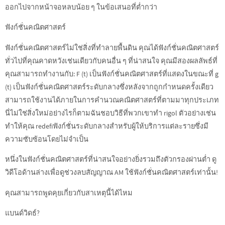
ออกไปจากหน้าจอหลบน้อย ๆ ในข้อเสนอที่ต่ำกว่า
ฟังก์ชั่นคณิตศาสตร์
ฟังก์ชั่นคณิตศาสตร์ไม่ใช่สิ่งที่ทำลายพื้นดิน คุณได้ฟังก์ชั่นคณิตศาสตร์
ทั่วไปที่คุณคาดหวังเช่นเดียวกับคนอื่น ๆ ที่น่าสนใจ คุณมีสองผลลัพธ์ที่
คุณสามารถทำงานกับ: F (t) เป็นฟังก์ชั่นคณิตศาสตร์ที่แสดงในขณะที่ g
(t) เป็นฟังก์ชั่นคณิตศาสตร์ระดับกลางซึ่งหลังจากถูกกำหนดครั้งเดียว
สามารถใช้งานได้ภายในการคำนวณคณิตศาสตร์ที่ตามมาทุกประเภท
นี่ไม่ใช่สิ่งใหม่อย่างไรก็ตามฉันชอบวิธีที่พวกเขาทำ rigol ตัวอย่างเช่น
ทำให้คุณ redefiฟังก์ชั่นระดับกลางสำหรับผู้ให้บริการแต่ละรายซึ่งมี
ความซับซ้อนโดยไม่จำเป็น
หนึ่งในฟังก์ชั่นคณิตศาสตร์ที่น่าสนใจอย่างยิ่งรวมถึงตัวกรองผ่านต่ำ ดู
วิดีโอด้านล่างเพื่อดูช่วงลบสัญญาณ AM ใช้ฟังก์ชั่นคณิตศาสตร์เท่านั้น!
คุณสามารถพูดคุยเกี่ยวกับสาเหตุนี้ได้ไหม
แบนด์วิดธ์?