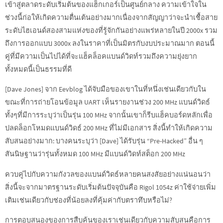
เข้าสู่ตลาดระดับเริ่มต้นของแฮ็กเกอร์เป็นศูนย์กลาง ความเข้าใจใน
ช่วงนี้ก่อให้เกิดความตื่นเต้นอย่างมากเนื่องจากสัญญาว่าจะนำเชื้อสาย
ระดับไฮเอนด์สองสามแห่งของที่รู้จักกันอย่างแพร่หลายในปี 2000x รวม
ถึงการออกแบบ 3000x ลงในราคาที่เป็นมิตรกับงบประมาณมาก ตอนนี้
คู่ที่มีความเป็นไปได้ที่จะแฮ็คล็อคแบนด์วิดท์รวมถึงความยุ่งยาก
ทั้งหมดนี้เป็นธรรมที่ดี
[Dave Jones] จาก Eevblog ได้จับมือของเขาในที่หนึ่งเช่นเดียวกับใน
ขณะที่การถ่ายโอนข้อมูล UART เห็นรายงานช่วง 200 MHz แบนด์วิดธ์
ทั้งๆที่มีการระบุว่าเป็นรุ่น 100 MHz จากนั้นเขาก็รีบแฮ็คบอร์ดหลักเพื่อ
ปลดล็อกโหมดแบนด์วิดธ์ 200 MHz ที่ไม่มีเอกสาร สิ่งนี้ทำให้เกิดความ
สับสนอย่างมาก: บางคนระบุว่า [Dave] ได้รับรุ่น “Pre-Hacked” อื่น ๆ
สันนิษฐานว่ารุ่นทั้งหมด 100 MHz มีแบนด์วิดท์สต็อก 200 MHz
ควบคู่ไปกับความกังวลของแบนด์วิดธ์หลายคนสงสัยอย่างแน่นอนว่า
สิ่งนี้จะจากมาตรฐานระดับเริ่มต้นปัจจุบันคือ Rigol 1054z ค่าใช้จ่ายเพิ่ม
เติมเช่นเดียวกับช่องที่น้อยลงที่คุ้มค่ากับตราทึบหรือไม่?
การตอบสนองของการสืบค้นของเราเช่นเดียวกับความสับสนคือการ