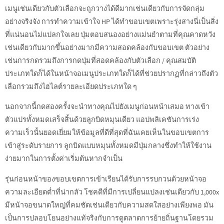
เมนูเช่นเดียวกับตัวเลือกจะถูกวางได้ดีมากเช่นเดียวกับการจัดกลุ่ม
อย่างจริงจัง การทำความเข้าใจ HP ได้ทำขอบเขตเพราะรุ่งสางนี่เป็นสิ่ง
ที่แน่นอนไม่แปลกใจเลย ปุ่มตอบสนองอย่างแม่นยำตามที่คุณคาดหวัง
เช่นเดียวกับมากขึ้นอย่างมากมีความสอดคล้องกับขอบเขต ตัวอย่าง
เช่นการกดรวมถึงการกดปุ่มที่สอดคล้องกับตัวเลือก / คุณสมบัติ
ประเภทใดก็ได้ในหน้าจอเมนูประเภทใดก็ได้ที่ช่วยปรากฏที่กล่าวถึงตัว
เลือกรวมถึงไฮไลต์รายละเอียดประเภทใด ๆ
นอกจากนี้กดสองครั้งจะนำทางคุณไปยังเมนูก่อนหน้าเสมอ ทางเข้า
ตัวแปรทั้งหมดเสร็จสิ้นด้วยลูกบิดหมุนเดียว แอปพลิเคชันการเร่ง
ความเร็วนั้นยอดเยี่ยมให้ข้อมูลที่ดีที่สุดที่ฉันเคยเห็นในขอบเขตการ
เข้าสู่ระดับรายการ ลูกบิดแบบหมุนทั้งหมดมีปุ่มกลางซึ่งทำให้ใช้งาน
ง่ายมากในการตั้งค่าเริ่มต้นหากจำเป็น
รุ่นก่อนหน้าของขอบเขตการเข้าเรียนได้รับการรบกวนด้วยหน้าจอ
ความละเอียดต่ำที่น่ากลัว โชคดีที่มีการเปลี่ยนแปลงเช่นเดียวกับ 1,000x
มีหน้าจอขนาดใหญ่ที่คมชัดเช่นเดียวกับความสดใสอย่างเพียงพอ มัน
เป็นการปลอบโยนอย่างแท้จริงกับการดูตลาดการย้ายถิ่นฐานโดยรวม