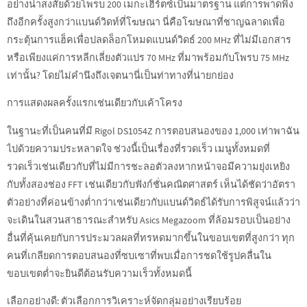
อย่างน่าสงสัยด้วยโพรบ 200 เมกะเฮิร์ตซ์เป็นมาตรฐาน แต่การพาดพิง
ถึงอีกครั้งสูงกว่าแบนด์วิดท์ที่โฆษณา นี่คือโฆษณาที่ชาญฉลาดเพื่อ
กระตุ้นการแฮ็คเพื่อปลดล็อกโหมดแบนด์วิดธ์ 200 MHz ที่ไม่มีเอกสาร
หรือเพียงแค่การหลีกเลี่ยงตัวแปร 70 MHz ที่มาพร้อมกับโพรบ 75 MHz
เท่านั้น? โดยไม่คำนึงถึงเจตนานี่เป็นท่าทางที่น่ายกย่อง
การแสดงผลครั้งแรกเช่นเดียวกับเค้าโครง
ในฐานะที่เป็นคนที่มี Rigol DS1054Z การตอบสนองของ 1,000 เท่าพาฉัน
ไปด้วยความประหลาดใจ ช่วงนี้เป็นเรื่องที่รวดเร็ว เมนูทั้งหมดที่
รวดเร็วเช่นเดียวกับที่ไม่มีการชะลอตัวลงหากหน้าจอมีความยุ่งเหยิง
กับทั้งสองช่อง FFT เช่นเดียวกับฟังก์ชั่นคณิตศาสตร์ เห็นได้ชัดว่าอัตรา
ตัวอย่างที่ค่อนข้างต่ำกว่าเช่นเดียวกับแบนด์วิดธ์ได้รับการพิสูจน์แล้วว่า
จะเดินในสวนสาธารณะสำหรับ Asics Megazoom ที่ล้อมรอบเป็นอย่าง
อื่นที่คุ้นเคยกับการประมวลผลที่ทรหดมากขึ้นในขอบเขตที่สูงกว่า ทุก
คนที่เกลียดการตอบสนองที่ซบเซาที่พบเมื่อการชดใช้รูปคลื่นใน
ขอบเขตต่ำจะยินดีต้อนรับความเร็วทั้งหมดนี้
เลือกอย่างดี: ตัวเลือกการวิเคราะห์จัดกลุ่มอย่างเรียบร้อย