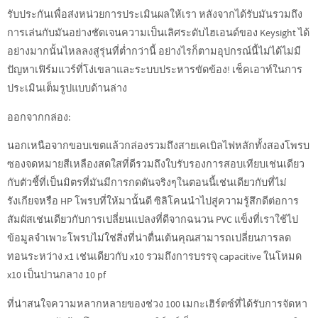
รับประกันเพื่อส่งหน่วยการประเมินผลให้เรา หลังจากได้รับมันรวมถึง
การเล่นกับมันอย่างชัดเจนความเป็นเลิศระดับไฮเอนด์ของ Keysight ได้
อย่างมากนั้นไหลลงสู่รุ่นที่ต่ำกว่านี้ อย่างไรก็ตามอุปกรณ์นี้ไม่ได้ไม่มี
ปัญหาเฟิร์มแวร์ที่โง่เขลาและระบบประหารขัดข้อง! เช็คเอาท์ในการ
ประเมินเต็มรูปแบบด้านล่าง
ออกจากกล่อง:
นอกเหนือจากขอบเขตแล้วกล่องรวมถึงสายเคเบิลไฟหลักทั้งสองโพรบ
ซองจดหมายสีเหลืองสดใสที่ดีรวมถึงใบรับรองการสอบเทียบเช่นเดียว
กับตัวชี้ที่เป็นมิตรที่มันมีการกดดันจริงๆในตอนนี้เช่นเดียวกับที่ไม่
รังเกียจหรือ HP โพรบที่ให้มานั้นดี ซิลิโคนนำไปสู่ความรู้สึกดีต่อการ
สัมผัสเช่นเดียวกับการเปลี่ยนแปลงที่ดีจากฉนวน PVC แข็งที่เราใช้ไป
ข้อมูลจำเพาะโพรบไม่ใช่สิ่งที่น่าตื่นเต้นคุณสามารถเปลี่ยนการลด
ทอนระหว่าง x1 เช่นเดียวกับ x10 รวมถึงการบรรจุ capacitive ในโหมด
x10 เป็นปานกลาง 10 pf
ที่น่าสนใจความหลากหลายของช่วง 100 เมกะเฮิร์ตซ์ที่ได้รับการจัดหา